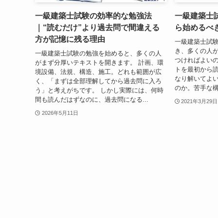
一級建築士試験の効率的な勉強法
一級建築士
｜“読むだけ”より過去問で間違える
ら始めるべ
方が記憶に残る理由
一級建築士試
き、多くの人
一級建築士試験の勉強を始めると、多くの人
つければよいの
がまず分厚いテキストを開きます。 計画、環
トを最初から
境設備、法規、構造、施工。どれも範囲が広
なり解いてよ
く、「まずは全部理解してから過去問に入ろ
のか。苦手な構
う」と考えがちです。 しかし実際には、何時
間も読んだはずなのに、過去問になる...
2021年3月29日
2026年5月11日