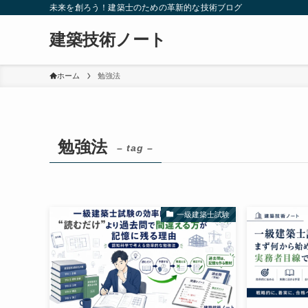
未来を創ろう！建築士のための革新的な技術ブログ
建築技術ノート
ホーム
勉強法
勉強法
– tag –
一級建築士試験