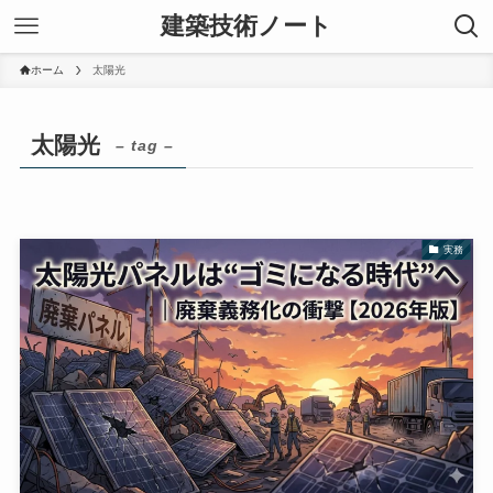
建築技術ノート
ホーム
太陽光
太陽光
– tag –
実務