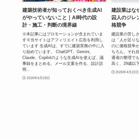
建築技術者が知っておくべき生成AI
建設業はな
がやっていないこと｜AI時代の設
囚人のジレ
計・施工・判断の境界線
格競争
※本記事にはプロモーションが含まれていま
建設業の苦し
す※当サイトはアフィリエイト広告を利用し
は「人が足り
ています 生成AIは、すでに建築実務の中に入
のに価格競争が
り始めています。 ChatGPT、Gemini、
ちろん、それ
Claude、Copilotのような生成AIを使えば、議
通省の整理でも
事録をまとめる、メール文案を作る、設計説
高く、29歳以
明...
2026年4月22日
2026年6月29日