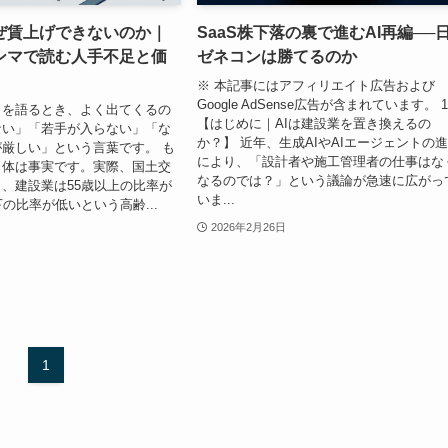
ぜ賃上げできないのか｜
SaaS株下落の裏で進むAI再編──
ンマで読む人手不足と価
ゼネコンは勝てるのか
※ 本記事にはアフィリエイト広告および
Google AdSense広告が含まれています。 
さを語るとき、よく出てくるの
【はじめに｜AIは建設業を置き換えるの
ない」「若手が入らない」「な
か？】 近年、生成AIやAIエージェントの
厳しい」という言葉です。 も
により、「設計者や施工管理者の仕事はな
自体は事実です。実際、国土交
なるのでは？」という議論が急速に広がっ
、建設業は55歳以上の比率が
いま...
下の比率が低いという高齢...
2026年2月26日
1