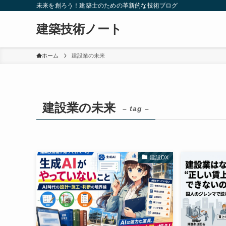
未来を創ろう！建築士のための革新的な技術ブログ
建築技術ノート
ホーム
建設業の未来
建設業の未来
– tag –
建設DX