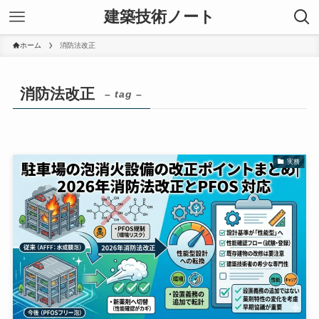
建築技術ノート
ホーム
消防法改正
消防法改正
– tag –
実務